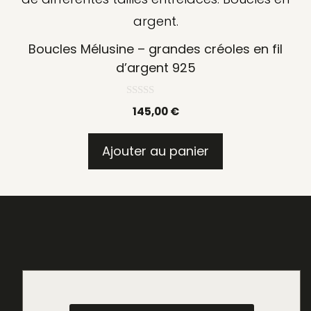
Boucles Mélusine – grandes créoles en fil
d’argent 925
0
145,00
€
s
u
r
5
Ajouter au panier