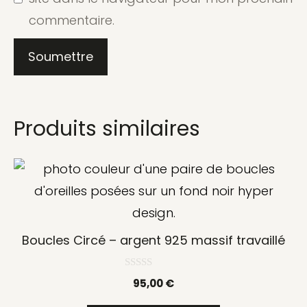
commentaire.
Produits similaires
Boucles Circé – argent 925 massif travaillé
0
95,00
€
s
u