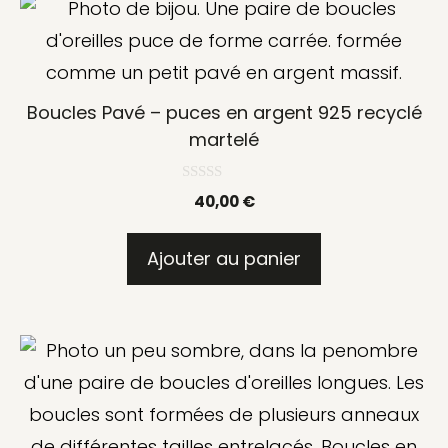
la
page
du
Boucles Pavé – puces en argent 925 recyclé
produit
martelé
0
40,00
€
s
u
r
5
Ajouter au panier