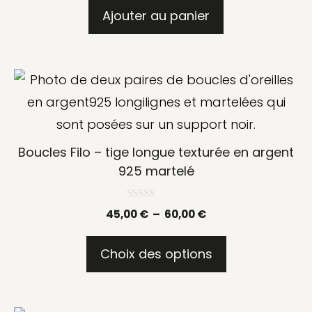
r
5
Ajouter au panier
Ce
produit
a
plusieurs
Boucles Filo – tige longue texturée en argent
variations.
925 martelé
Les
0
options
Plage
45,00
€
–
60,00
€
s
u
de
peuvent
r
prix :
5
Choix des options
être
45,00 €
choisies
à
sur
60,00 €