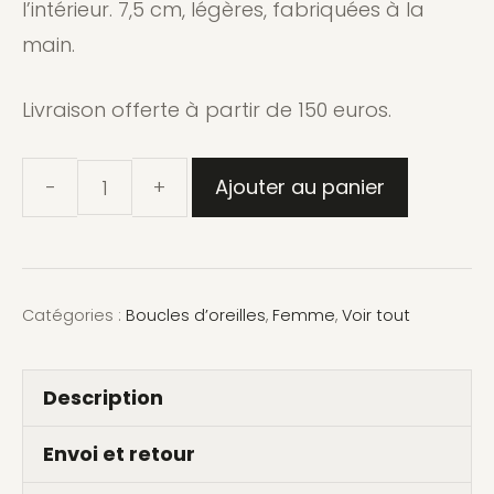
l’intérieur. 7,5 cm, légères, fabriquées à la
main.
Livraison offerte à partir de 150 euros.
Ajouter au panier
quantité
de
Boucles
Médée
Catégories :
Boucles d’oreilles
,
Femme
,
Voir tout
–
argent
Description
925
massif
Envoi et retour
martelé