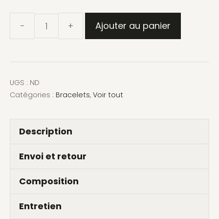
Ajouter au panier
quantité
de
Bracelet
jonc
UGS :
ND
fin
Catégories :
Bracelets
,
Voir tout
ouvert
en
Description
argent
Envoi et retour
et
pierre
Composition
ovale
sertie-
Entretien