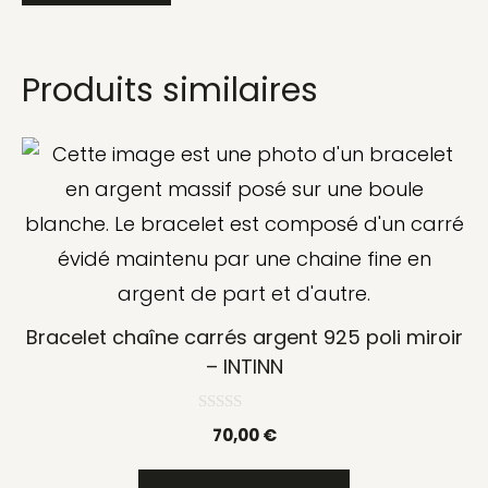
Produits similaires
Bracelet chaîne carrés argent 925 poli miroir
– INTINN
0
70,00
€
s
u
r