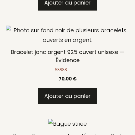
5
Ajouter au panier
Bracelet jonc argent 925 ouvert unisexe —
Évidence
5.00
70,00
€
sur 5
Ajouter au panier
Ce
produit