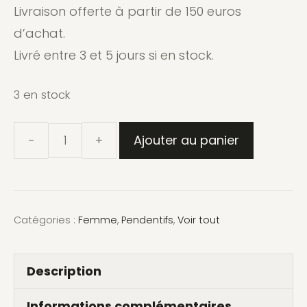
Livraison offerte à partir de 150 euros
d’achat.
Livré entre 3 et 5 jours si en stock.
3 en stock
Ajouter au panier
quantité
de
Pendentif
Pavé
Catégories :
Femme
,
Pendentifs
,
Voir tout
–
argent
Description
925
massif
Informations complémentaires