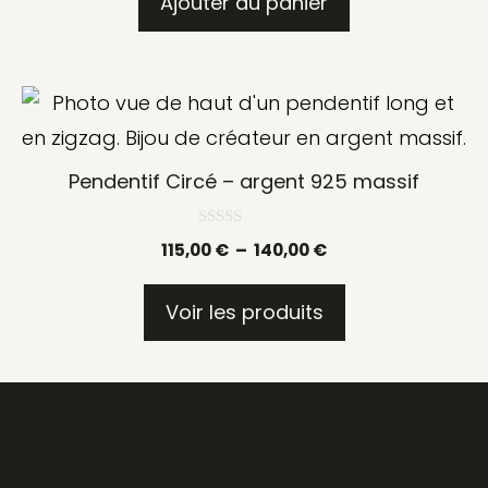
Ajouter au panier
Pendentif Circé – argent 925 massif
0
Plage
115,00
€
–
140,00
€
s
u
de
r
prix :
5
Voir les produits
115,00 €
à
140,00 €