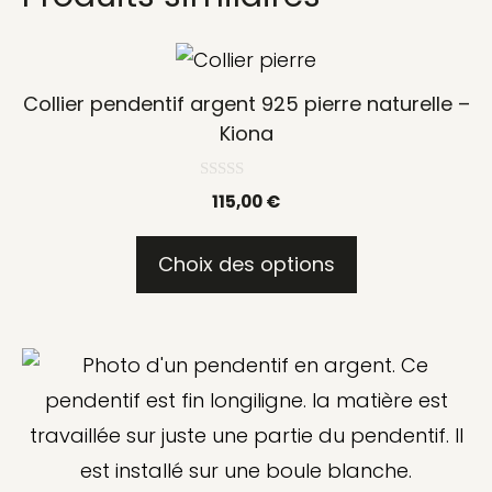
Ce
produit
Collier pendentif argent 925 pierre naturelle –
a
Kiona
plusieurs
0
variations.
115,00
€
s
u
Les
r
5
Choix des options
options
peuvent
être
choisies
sur
la
page