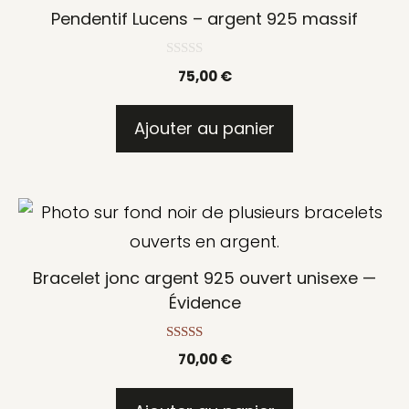
Pendentif Lucens – argent 925 massif
du
produit
0
75,00
€
s
u
r
5
Ajouter au panier
Bracelet jonc argent 925 ouvert unisexe —
Évidence
5.00
70,00
€
sur 5