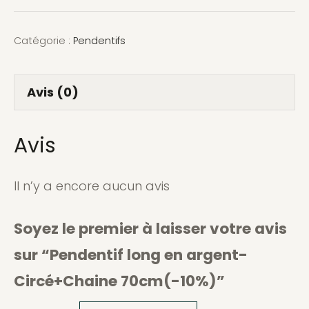
Pendentif
Catégorie :
Pendentifs
long
en
argent-
Avis (0)
Circé+Chaine
70cm(-10%)
Avis
Il n’y a encore aucun avis
Soyez le premier à laisser votre avis
sur “Pendentif long en argent-
Circé+Chaine 70cm(-10%)”