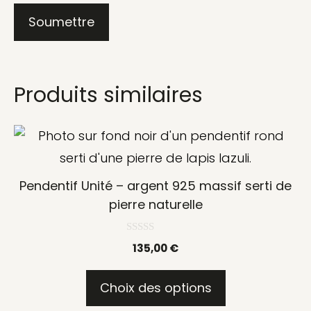
Produits similaires
Ce
produit
a
Pendentif Unité – argent 925 massif serti de
plusieurs
pierre naturelle
variations.
0
Les
135,00
€
s
u
options
r
5
Choix des options
peuvent