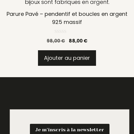
Parure Pavé – pendentif et boucles en argent
925 massif
0
Le
Le
98,00
€
88,00
€
s
u
prix
prix
r
initial
actuel
5
Ajouter au panier
était :
est :
98,00 €.
88,00 €.
Je m'inscris à la newsletter