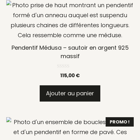
Pendentif Médusa – sautoir en argent 925
massif
0
115,00
€
s
u
r
5
Ajouter au panier
PROMO !