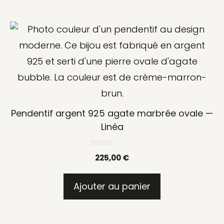
être
choisies
sur
la
page
du
produit
Pendentif argent 925 agate marbrée ovale —
Linéa
0
225,00
€
s
u
r
5
Ajouter au panier