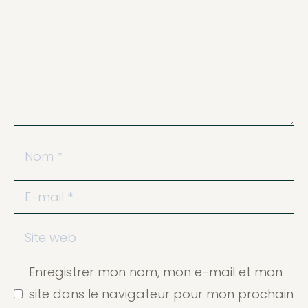
Nom
E-
mail
Site
web
Enregistrer mon nom, mon e-mail et mon
site dans le navigateur pour mon prochain