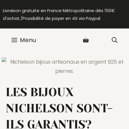
Aller
Livraison gratuite en France Métropolitaine dès 150€
au
d'achat./Possibilité de payer en 4X via Paypal
contenu
Menu
LES BIJOUX
NICHELSON SONT-
ILS GARANTIS?